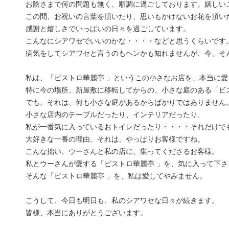
お陰さまで何の問題も無く、順調に過ごしております。嬉しい
この間、お祝いの言葉を頂いたり、思いもかけないお花を頂い
感謝と嬉しさでいっぱいの日々を過ごしています。
こんなにシアワセでいいのかな・・・・などと思うくらいです
病気をしてシアワセと言うのもヘンかも知れませんが、今、そ
私は、「ビストロ華麗亭 」というこの小さなお店を、本当に愛
特に今の場所、新屋敷に移転してからの、小さな庭のある「ビ
でも、それは、何も小さな庭があるからばかりではありません
小さな店内のテーブルだったり、インテリアだったり、
私が一番気に入っているおトイレだったり・・・・それだけで
大好きな一番の理由、それは、やっぱりお客様ですね。
こんな拙い、ウーさんと私の店に、集ってくださるお客様。
私とウーさんが愛する「ビストロ華麗亭 」を、気に入って下さ
そんな「ビストロ華麗亭 」を、私は愛してやみません。
こうして、今日も明日も、私のシアワセな日々が続きます。
皆様、本当にありがとうございます。