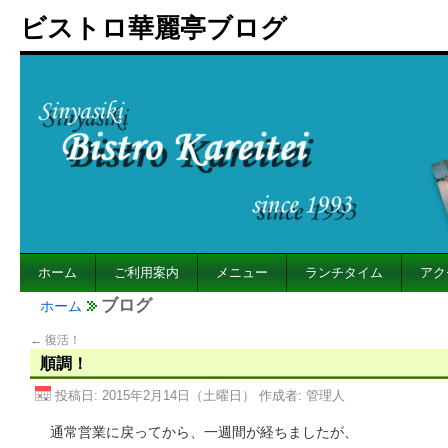
ビストロ華麗亭ブログ
ホーム
ご利用案内
メニュー
ランチタイム
アク
ブログ
ホーム
←
復活！
順調！
投稿日:
2015年2月14日（土曜日）
作成者:
管理人
通常営業に戻ってから、一週間が経ちましたが、