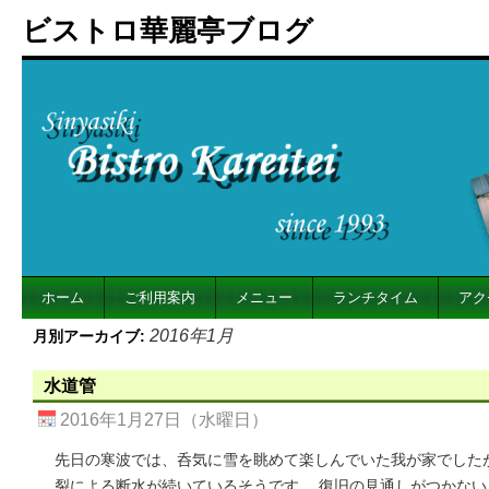
ビストロ華麗亭ブログ
ホーム
ご利用案内
メニュー
ランチタイム
アク
2016年1月
月別アーカイブ:
水道管
2016年1月27日（水曜日）
先日の寒波では、呑気に雪を眺めて楽しんでいた我が家でした
裂による断水が続いているそうです。 復旧の見通しがつかな