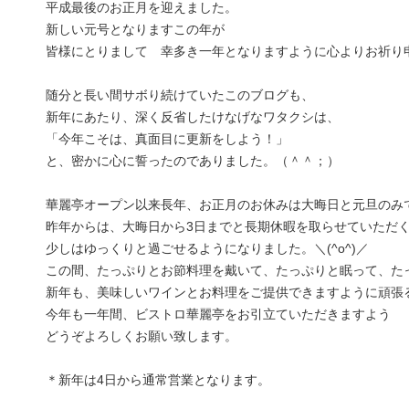
平成最後のお正月を迎えました。
新しい元号となりますこの年が
皆様にとりまして 幸多き一年となりますように心よりお祈り
随分と長い間サボり続けていたこのブログも、
新年にあたり、深く反省したけなげなワタクシは、
「今年こそは、真面目に更新をしよう！」
と、密かに心に誓ったのでありました。（＾＾；）
華麗亭オープン以来長年、お正月のお休みは大晦日と元旦のみ
昨年からは、大晦日から3日までと長期休暇を取らせていただ
少しはゆっくりと過ごせるようになりました。＼(^o^)／
この間、たっぷりとお節料理を戴いて、たっぷりと眠って、た
新年も、美味しいワインとお料理をご提供できますように頑張
今年も一年間、ビストロ華麗亭をお引立ていただきますよう
どうぞよろしくお願い致します。
＊新年は4日から通常営業となります。