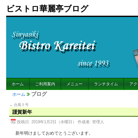
ビストロ華麗亭ブログ
ホーム
ご利用案内
メニュー
ランチタイム
アク
ブログ
ホーム
←
台風５号
謹賀新年
投稿日:
2019年1月2日（水曜日）
作成者:
管理人
新年明けましておめでとうございます。