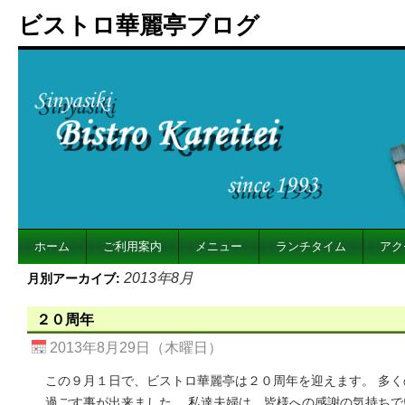
ビストロ華麗亭ブログ
ホーム
ご利用案内
メニュー
ランチタイム
アク
2013年8月
月別アーカイブ:
２０周年
2013年8月29日（木曜日）
この９月１日で、ビストロ華麗亭は２０周年を迎えます。 多
過ごす事が出来ました。 私達夫婦は、皆様への感謝の気持ちで