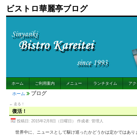
ビストロ華麗亭ブログ
ホーム
ご利用案内
メニュー
ランチタイム
アク
ブログ
ホーム
←
走る！
復活！
投稿日:
2015年2月8日（日曜日）
作成者:
管理人
世界中に、ニュースとして駆け巡ったかどうかは定かではあり