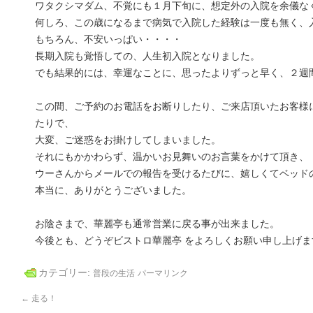
ワタクシマダム、不覚にも１月下旬に、想定外の入院を余儀な
何しろ、この歳になるまで病気で入院した経験は一度も無く、
もちろん、不安いっぱい・・・・
長期入院も覚悟しての、人生初入院となりました。
でも結果的には、幸運なことに、思ったよりずっと早く、２週
この間、ご予約のお電話をお断りしたり、ご来店頂いたお客様
たりで、
大変、ご迷惑をお掛けしてしまいました。
それにもかかわらず、温かいお見舞いのお言葉をかけて頂き、
ウーさんからメールでの報告を受けるたびに、嬉しくてベッド
本当に、ありがとうございました。
お陰さまで、華麗亭も通常営業に戻る事が出来ました。
今後とも、どうぞビストロ華麗亭 をよろしくお願い申し上げま
カテゴリー:
普段の生活
パーマリンク
←
走る！