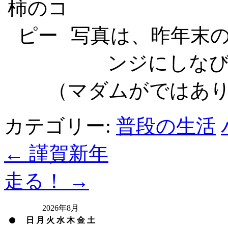
写真は、昨年末
ンジにしな
（マダムがではあ
カテゴリー:
普段の生活
←
謹賀新年
走る！
→
2026年8月
日
月
火
水
木
金
土