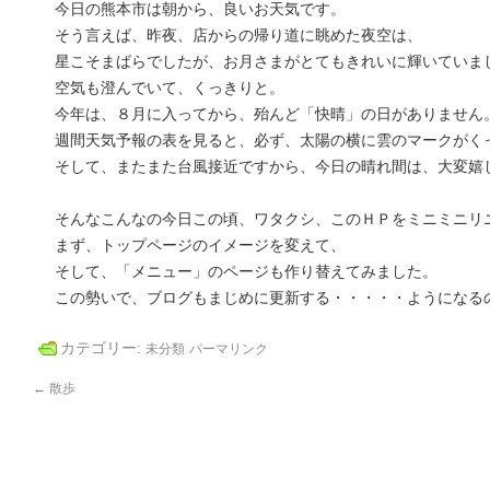
今日の熊本市は朝から、良いお天気です。
そう言えば、昨夜、店からの帰り道に眺めた夜空は、
星こそまばらでしたが、お月さまがとてもきれいに輝いていま
空気も澄んでいて、くっきりと。
今年は、８月に入ってから、殆んど「快晴」の日がありません
週間天気予報の表を見ると、必ず、太陽の横に雲のマークがく
そして、またまた台風接近ですから、今日の晴れ間は、大変嬉
そんなこんなの今日この頃、ワタクシ、このＨＰをミニミニリ
まず、トップページのイメージを変えて、
そして、「メニュー」のページも作り替えてみました。
この勢いで、ブログもまじめに更新する・・・・・ようになる
カテゴリー:
未分類
パーマリンク
←
散歩