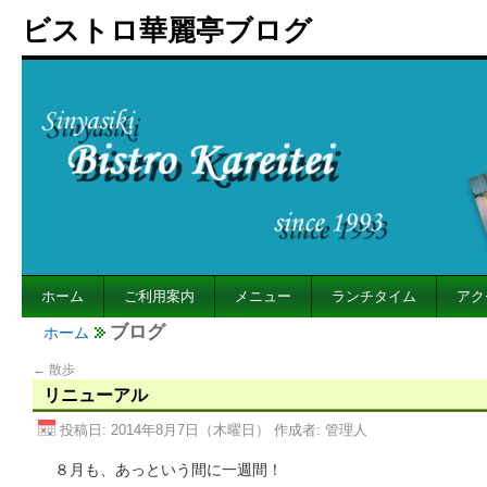
ビストロ華麗亭ブログ
ホーム
ご利用案内
メニュー
ランチタイム
アク
ブログ
ホーム
←
散歩
リニューアル
投稿日:
2014年8月7日（木曜日）
作成者:
管理人
８月も、あっという間に一週間！