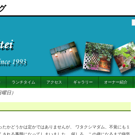
グ
ー
ランチタイム
アクセス
ギャラリー
オーナー紹介
（日曜日）
ったかどうかは定かではありませんが、 ワタクシマダム、不覚にも１
くされる事態になってしまいました。 何しろ、この歳になるまで病気