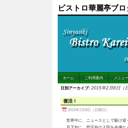
ビストロ華麗亭ブロ
ホーム
ご利用案内
メニュ
2015年2月8日
日別アーカイブ:
復活！
2015年2月8日（日曜日）
世界中に、ニュースとして駆け巡
月下旬に、想定外の入院を余儀な