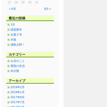
27
28
29
30
31
« 6月
8月 »
最近の投稿
2月
謹賀新年
台風５号
木陰
浦島太郎！
カテゴリー
お店のこと
普段の生活
未分類
アーカイブ
2019年2月
2019年1月
2017年8月
2017年7月