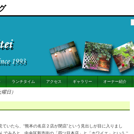
グ
ー
ランチタイム
アクセス
ギャラリー
オーナー紹介
（火曜日）
見ていたら、“熊本の名店２店が閉店”という見出しが目に入りまし
読んでみると、中央区新市街の「四ツ目本店」と「ホワイエ」というこ