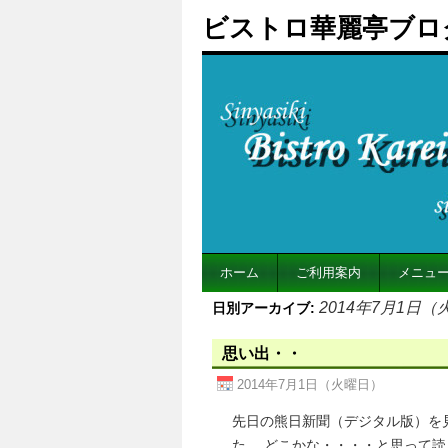
ビストロ華麗亭ブロ
ホーム
ご利用案内
メニュ
2014年7月1日
日別アーカイブ:
思い出・・
2014年7月1日（火曜日）
先日の熊日新聞（デジタル版）を
た。 どこかな・・・・と思って