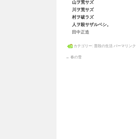
山ヲ荒サズ
川ヲ荒サズ
村ヲ破ラズ
人ヲ殺サザルベシ。
田中正造
カテゴリー:
普段の生活
パーマリンク
←
春の雪