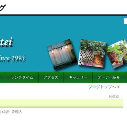
グ
ー
ランチタイム
アクセス
ギャラリー
オーナー紹介
ブログトップへ
お昼寝
→
作成者:
管理人