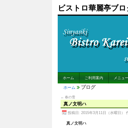
ビストロ華麗亭ブロ
ホーム
ご利用案内
メニュ
ブログ
ホーム
←
春の雪
真ノ文明ハ
投稿日:
2015年3月11日（水曜日）
真ノ文明ハ