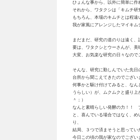
ひょんな事から、以外に簡単に作
それから、ワタクシは「キムチ研
もちろん、本場のキムチとは程遠
我が家風にアレンジしたマイキム
まだまだ、研究の道のりは遠く、
要は、ワタクシとウーさんが、美
大変、お気楽な研究の日々なので
そんな、研究に勤しんでいた先日
台所から聞こえてきたのでござい
何事かと駆け付けてみると、なん
うらしい）が、ムクムクと盛り上
＾；）
なんと素晴らしい発酵の力！！ 
と、喜んでいる場合ではなく、め
り、
結局、３つで済まそうと思ってい
今日この頃の我が家なのでござい