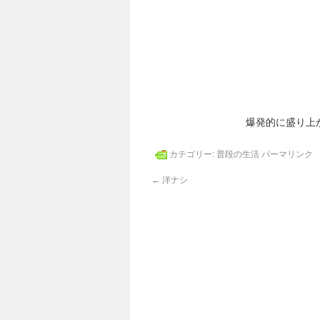
爆発的に盛り上がり、蓋が
カテゴリー:
普段の生活
パーマリンク
←
洋ナシ