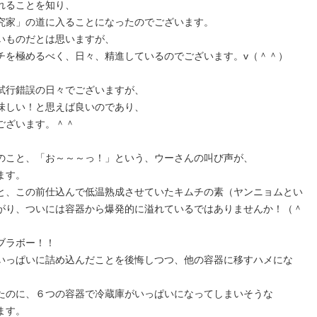
れることを知り、
究家」の道に入ることになったのでございます。
いものだとは思いますが、
チを極めるべく、日々、精進しているのでございます。v（＾＾）
試行錯誤の日々でございますが、
味しい！と思えば良いのであり、
ございます。＾＾
のこと、「お～～～っ！」という、ウーさんの叫び声が、
ます。
と、この前仕込んで低温熟成させていたキムチの素（ヤンニョムとい
がり、ついには容器から爆発的に溢れているではありませんか！（＾
ブラボー！！
いっぱいに詰め込んだことを後悔しつつ、他の容器に移すハメにな
たのに、６つの容器で冷蔵庫がいっぱいになってしまいそうな
ます。