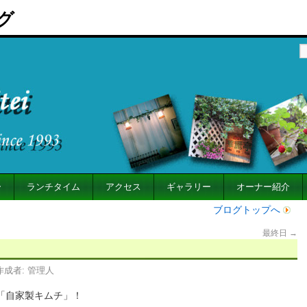
グ
ー
ランチタイム
アクセス
ギャラリー
オーナー紹介
ブログトップへ
最終日
→
作成者:
管理人
「自家製キムチ」！