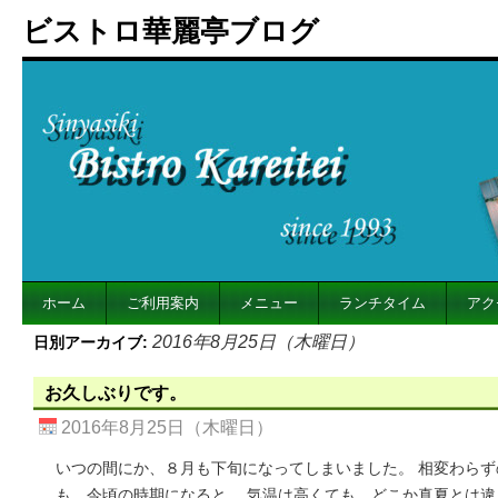
ビストロ華麗亭ブログ
ホーム
ご利用案内
メニュー
ランチタイム
アク
2016年8月25日（木曜日）
日別アーカイブ:
お久しぶりです。
2016年8月25日（木曜日）
いつの間にか、８月も下旬になってしまいました。 相変わらず
も、今頃の時期になると、 気温は高くても、どこか真夏とは違