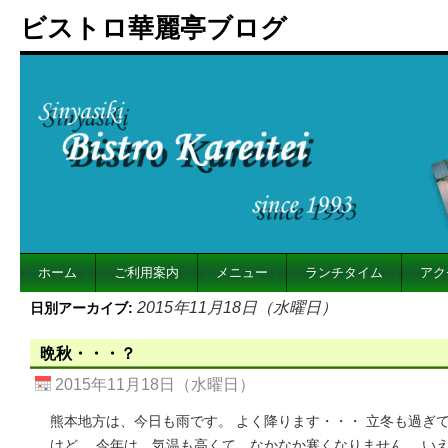
ビストロ華麗亭ブログ
ホーム
ご利用案内
メニュー
ランチタイム
アク
2015年11月18日（水曜日）
日別アーカイブ:
晩秋・・・？
2015年11月18日（水曜日）
熊本地方は、今日も雨です。 よく降ります・・・ 立冬も過ぎ
けど、 今年は、気温も高くて、なかなか寒くなりません。 い