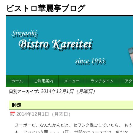
ビストロ華麗亭ブログ
ホーム
ご利用案内
メニュー
ランチタイム
アク
2014年12月1日（月曜日）
日別アーカイブ:
師走
2014年12月1日（月曜日）
ヌーボーだ、なんだかんだと、セワシク過ごしていたら、 もう
も、アッという間・・・（汗） 世間のニュースでは、何だか、